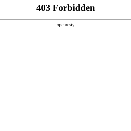
牌天地
全新一代 瑞虎9
瑞虎9X