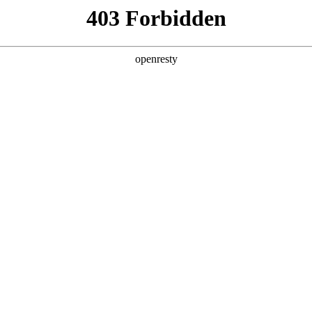
牌天地
预约品鉴
验，感受z6mg人生就是博汽车的驾乘动力，我们将根据
，以便更好为您提供试驾服务，信息提交成功后，服务中心
动与您联系！
1.选择您要驾驶的车型
全新一代 瑞虎9
瑞虎9X