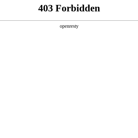
牌天地
资讯中心
加载更多
全新一代 瑞虎9
瑞虎9X