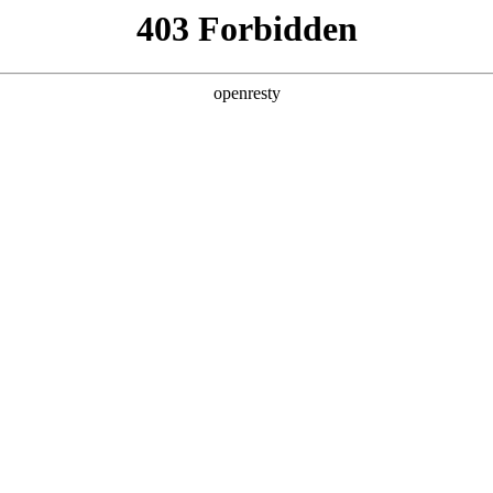
牌天地
-CVT
1.5TCI-CVT
1.6T
型
尊贵型
0
95,900
1
2×1695
4530×1862×1695
4530×
0
2670
驱
前置前驱
前
全新一代 瑞虎9
瑞虎9X