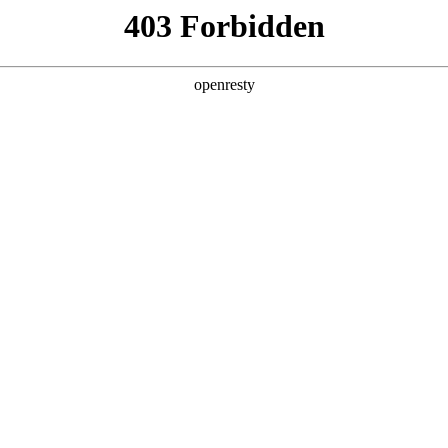
牌天地
经销商查询
全新一代 瑞虎9
瑞虎9X