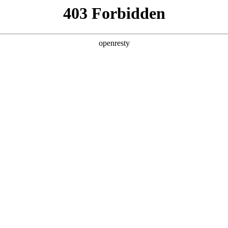
牌天地
全新一代 瑞虎9
瑞虎9X